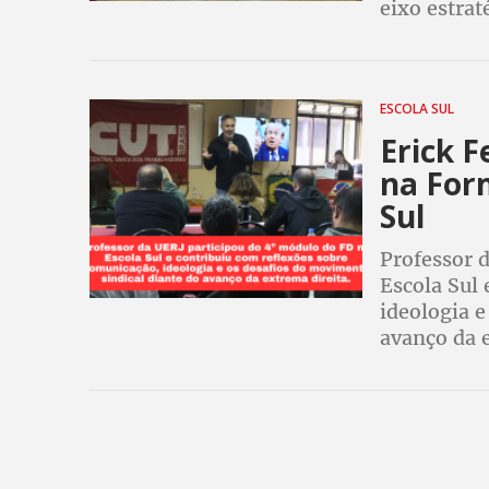
eixo estrat
ESCOLA SUL
Erick F
na For
Sul
Professor 
Escola Sul
ideologia e
avanço da e