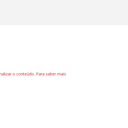
nalizar o conteúdo. Para saber mais
ase
CTRL+F2