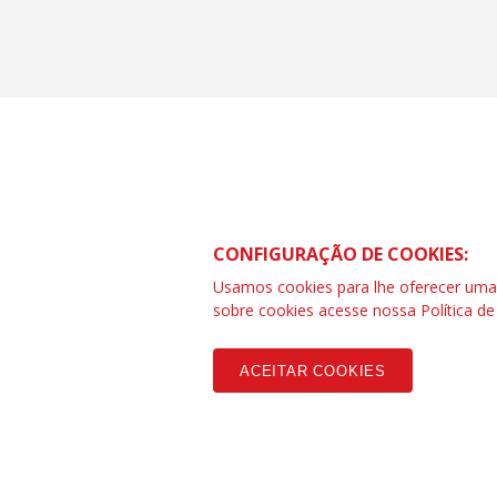
CONFIGURAÇÃO DE COOKIES:
Todos os Direitos Reservados © Escola Su
Usamos cookies para lhe oferecer uma e
Av. Luiz Boiteux Piazza, 4810 - Florianópol
sobre cookies acesse nossa
Política d
Copyleft CUT Central Única dos Trabalhadores 3.960 - Entidades Filia
ACEITAR COOKIES