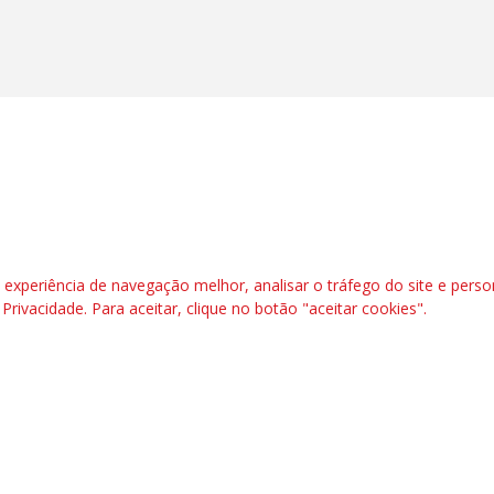
l | Tel: (48) 3266.7272 – 3266.5647
xperiência de navegação melhor, analisar o tráfego do site e perso
is – SC
e Privacidade
. Para aceitar, clique no botão "aceitar cookies".
das | 7.933.029 - Trabalhadores(as) Associados | 25.831.443 - Trabalhadores(as) na B