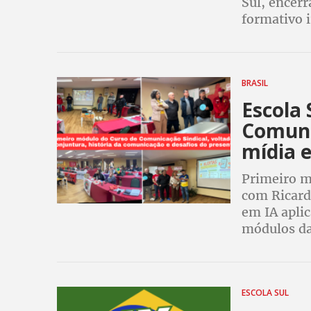
Sul, encer
formativo 
BRASIL
Escola 
Comuni
mídia e
Primeiro m
com Ricardo
em IA apli
módulos da
ESCOLA SUL