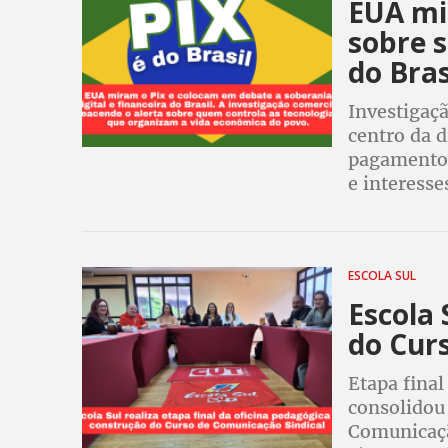
EUA mi
sobre s
do Bras
Investigaçã
centro da d
pagamentos 
e interess
ESCOLA SUL
Escola 
do Cur
Etapa final
consolidou
Comunicaçã