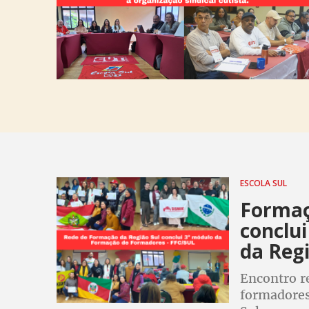
ESCOLA SUL
Formaç
conclu
da Regi
Encontro re
formadores