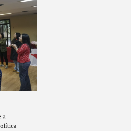
e a
olítica