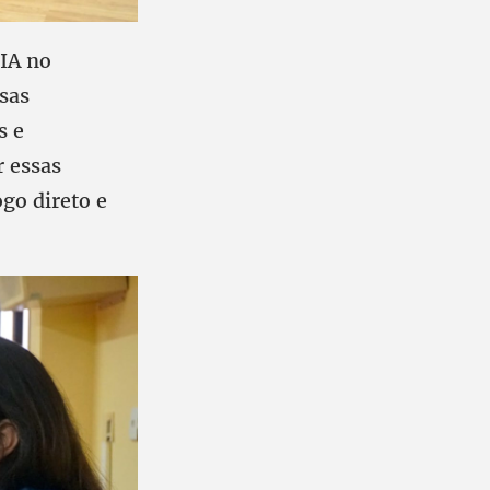
 IA no
sas
s e
r essas
ogo direto e