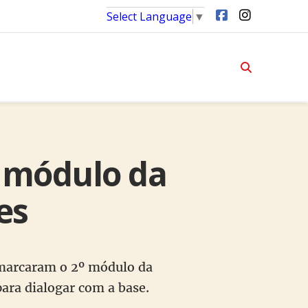
Select Language
▼
º módulo da
es
va marcaram o 2º módulo da
ara dialogar com a base.