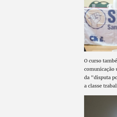
O curso també
comunicação u
da "disputa p
a classe traba